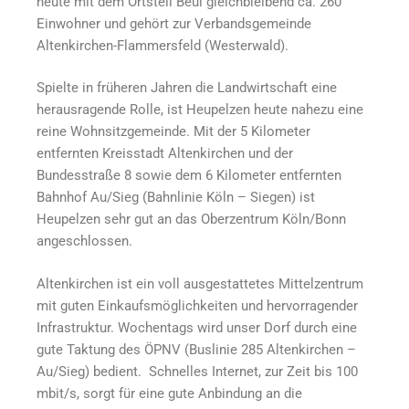
heute mit dem Ortsteil Beul gleichbleibend ca. 260
Einwohner und gehört zur Verbandsgemeinde
Altenkirchen-Flammersfeld (Westerwald).
Spielte in früheren Jahren die Landwirtschaft eine
herausragende Rolle, ist Heupelzen heute nahezu eine
reine Wohnsitzgemeinde. Mit der 5 Kilometer
entfernten Kreisstadt Altenkirchen und der
Bundesstraße 8 sowie dem 6 Kilometer entfernten
Bahnhof Au/Sieg (Bahnlinie Köln – Siegen) ist
Heupelzen sehr gut an das Oberzentrum Köln/Bonn
angeschlossen.
Altenkirchen ist ein voll ausgestattetes Mittelzentrum
mit guten Einkaufsmöglichkeiten und hervorragender
Infrastruktur. Wochentags wird unser Dorf durch eine
gute Taktung des ÖPNV (Buslinie 285 Altenkirchen –
Au/Sieg) bedient. Schnelles Internet, zur Zeit bis 100
mbit/s, sorgt für eine gute Anbindung an die