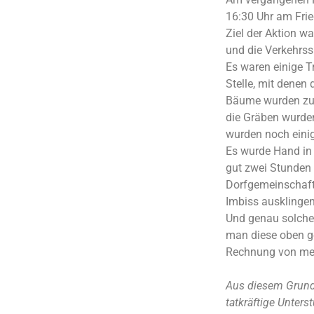
16:30 Uhr am Frie
Ziel der Aktion w
und die Verkehrss
Es waren einige T
Stelle, mit denen 
Bäume wurden zur
die Gräben wurden
wurden noch einig
Es wurde Hand in
gut zwei Stunden
Dorfgemeinschaft
Imbiss ausklingen
Und genau solche 
man diese oben ge
Rechnung von meh
Aus diesem Grund 
tatkräftige Unters