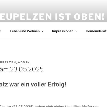
EUPELZEN IST OBEN!
haben den Beulskopf mit dem Raiffeisenturm und gestalten m
!
Leben und Wohnen
Impressionen
Gemeinderat
EUPELZEN_ADMIN
 am 23.05.2025
tz war ein voller Erfolg!
eitag (23.05.2025) haben sich einige freiwillige Helfer um