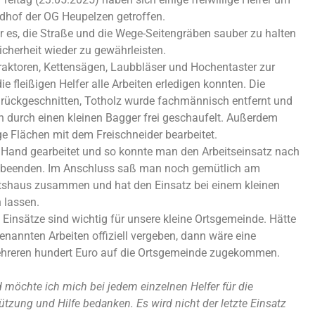
dhof der OG Heupelzen getroffen.
ar es, die Straße und die Wege-Seitengräben sauber zu halten
icherheit wieder zu gewährleisten.
raktoren, Kettensägen, Laubbläser und Hochentaster zur
die fleißigen Helfer alle Arbeiten erledigen konnten. Die
ückgeschnitten, Totholz wurde fachmännisch entfernt und
 durch einen kleinen Bagger frei geschaufelt. Außerdem
e Flächen mit dem Freischneider bearbeitet.
 Hand gearbeitet und so konnte man den Arbeitseinsatz nach
 beenden. Im Anschluss saß man noch gemütlich am
shaus zusammen und hat den Einsatz bei einem kleinen
 lassen.
Einsätze sind wichtig für unsere kleine Ortsgemeinde. Hätte
nannten Arbeiten offiziell vergeben, dann wäre eine
reren hundert Euro auf die Ortsgemeinde zugekommen.
möchte ich mich bei jedem einzelnen Helfer für die
tützung und Hilfe bedanken. Es wird nicht der letzte Einsatz