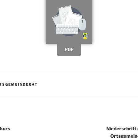
PDF
TSGEMEINDERAT
skurs
Niederschrift 
Ortsgemein