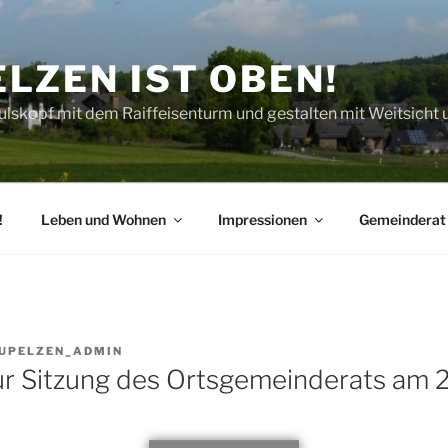
LZEN IST OBEN!
lskopf mit dem Raiffeisenturm und gestalten mit Weitsicht 
!
Leben und Wohnen
Impressionen
Gemeinderat
UPELZEN_ADMIN
ur Sitzung des Ortsgemeinderats am 