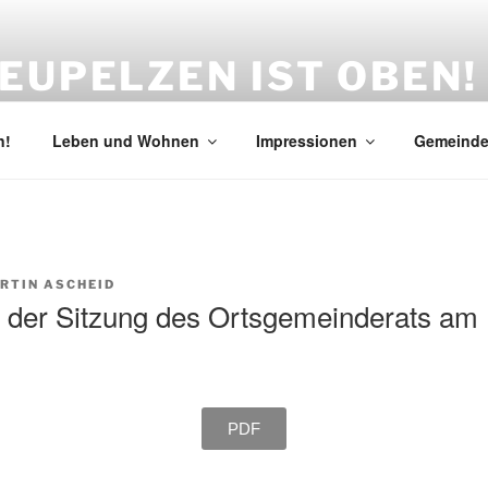
EUPELZEN IST OBEN!
haben den Beulskopf mit dem Raiffeisenturm und gestalten m
n!
Leben und Wohnen
Impressionen
Gemeinde
RTIN ASCHEID
t der Sitzung des Ortsgemeinderats am
PDF