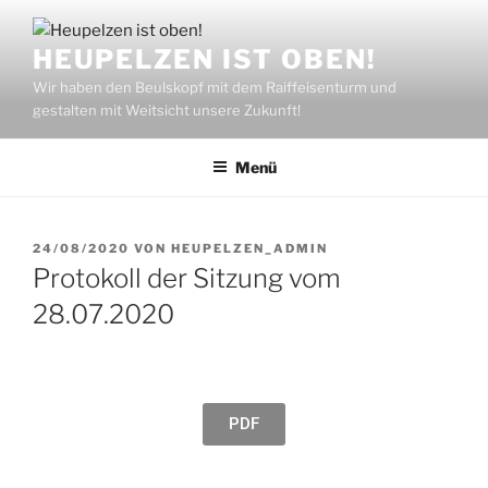
HEUPELZEN IST OBEN!
Wir haben den Beulskopf mit dem Raiffeisenturm und
gestalten mit Weitsicht unsere Zukunft!
Menü
24/08/2020
VON
HEUPELZEN_ADMIN
Protokoll der Sitzung vom
28.07.2020
PDF