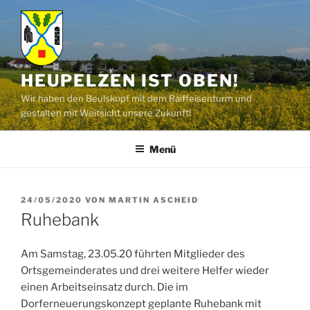
Zum
Inhalt
springen
HEUPELZEN IST OBEN!
Wir haben den Beulskopf mit dem Raiffeisenturm und
gestalten mit Weitsicht unsere Zukunft!
Menü
VERÖFFENTLICHT
24/05/2020
VON
MARTIN ASCHEID
AM
Ruhebank
Am Samstag, 23.05.20 führten Mitglieder des
Ortsgemeinderates und drei weitere Helfer wieder
einen Arbeitseinsatz durch. Die im
Dorferneuerungskonzept geplante Ruhebank mit