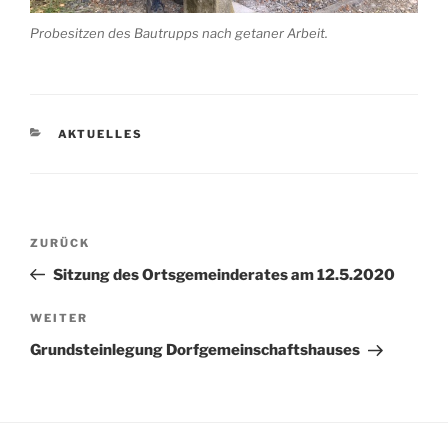
Probesitzen des Bautrupps nach getaner Arbeit.
KATEGORIEN
AKTUELLES
Beitragsnavigation
Vorheriger
ZURÜCK
Beitrag
Sitzung des Ortsgemeinderates am 12.5.2020
Nächster
WEITER
Beitrag
Grundsteinlegung Dorfgemeinschaftshauses